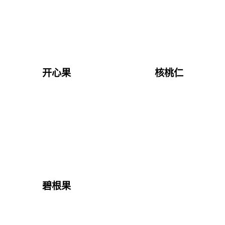
开心果
核桃仁
碧根果