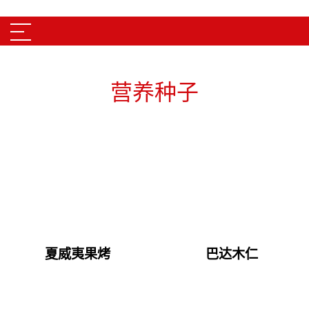
Skip to main content
营养种子
夏威夷果烤
巴达木仁