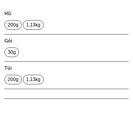
Hũ
200g
1.13kg
Gói
30g
Túi
200g
1.13kg